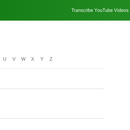
Transcribe YouTube Videos
U
V
W
X
Y
Z