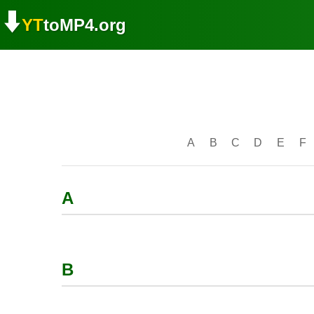
⬇️
YT
toMP4.org
A
B
C
D
E
F
A
B