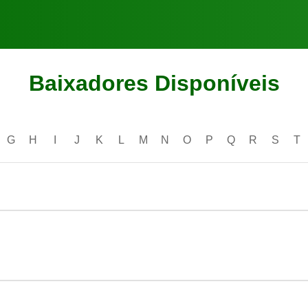
Baixadores Disponíveis
G
H
I
J
K
L
M
N
O
P
Q
R
S
T