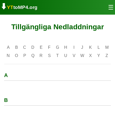
⬇️
☰
YT
toMP4.org
Tillgängliga Nedladdningar
A
B
C
D
E
F
G
H
I
J
K
L
M
N
O
P
Q
R
S
T
U
V
W
X
Y
Z
A
B